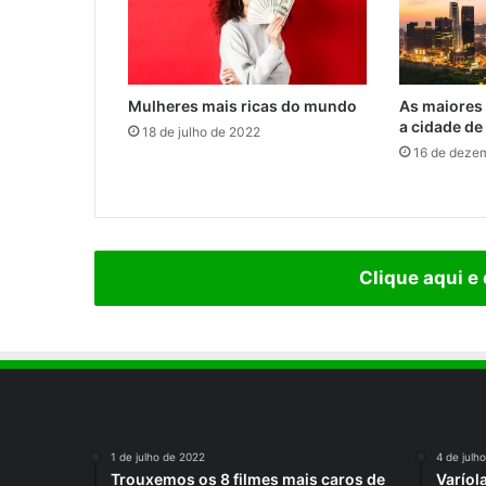
Mulheres mais ricas do mundo
As maiores
a cidade de
18 de julho de 2022
16 de deze
Clique aqui e
1 de julho de 2022
4 de julh
Trouxemos os 8 filmes mais caros de
Varíol