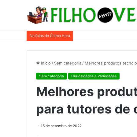
Notícias de Última Hora
Início
/
Sem categoria
/
Melhores produtos tecnoló
Sem categoria
Curiosidades e Variedades
Melhores produt
para tutores de
15 de setembro de 2022