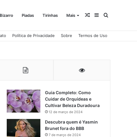
Artigo
Barra
Procurar
Bizarro
Piadas
Tirinhas
Mais
ato
Política de Privacidade
Sobre
Termos de Uso
aleatório
Lateral
por
Guia Completo: Como
Cuidar de Orquídeas e
Cultivar Beleza Duradoura
12 de março de 2024
Descubra quem é Yasmin
Brunet fora do BBB
7 de março de 2024