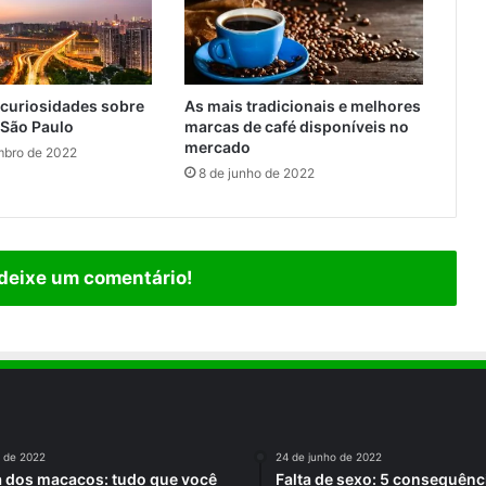
 curiosidades sobre
As mais tradicionais e melhores
 São Paulo
marcas de café disponíveis no
mercado
mbro de 2022
8 de junho de 2022
 deixe um comentário!
o de 2022
24 de junho de 2022
a dos macacos: tudo que você
Falta de sexo: 5 consequênc