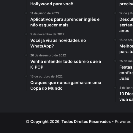
Hollywood para você
precis
11 de junho de 2023
17 de jul
Aplicativos para aprender inglês e
Descub
não esquecer mais
sertan
anos
5 de novembro de 2022
Você já viu as novidades no
15 de se
WhatsApp?
Melhor
para t
26 de dezembro de 2022
Venha entender tudo sobre o que é
25 de ma
K-POP
Festas
confir
15 de outubro de 2022
João
Craques que nunca ganharam uma
Copa do Mundo
3 de junh
10 Dic
vida s
© Copyright 2026, Todos Direitos Reservados
- Powered