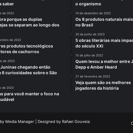
a saber
o organismo
ho de 2022
14 de dezembro de 2022
ra porque as duplas
Os 8 produtos naturais mai
ejas se separam ao longo dos
no Brasil
25 de junho de 2023
5 obras literárias mais impa
tembro de 2022
es produtos tecnológicos
do século XXI
utores de cachorros
15 de julho de 2022
Quem levou a melhor entre
io de 2023
 Juninas chegando então
Depp e Amber Heard
a 6 curiosidades sobre o São
27 de fevereiro de 2023
Veja quem são os melhores
jogadores da história
o de 2023
as para você manter o foco na
audável
 by
Media Manager
| Designed by
Rafael Gouveia