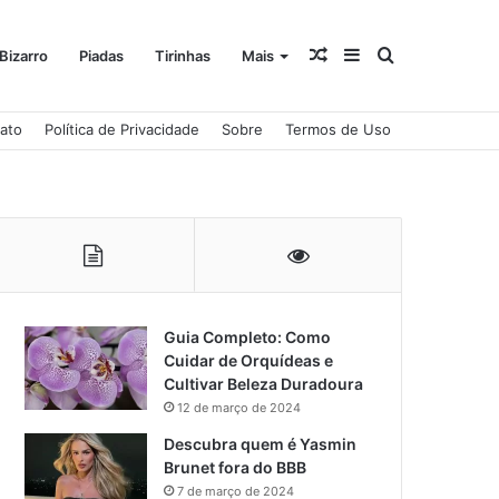
Artigo
Barra
Procurar
Bizarro
Piadas
Tirinhas
Mais
ato
Política de Privacidade
Sobre
Termos de Uso
aleatório
Lateral
por
Guia Completo: Como
Cuidar de Orquídeas e
Cultivar Beleza Duradoura
12 de março de 2024
Descubra quem é Yasmin
Brunet fora do BBB
7 de março de 2024