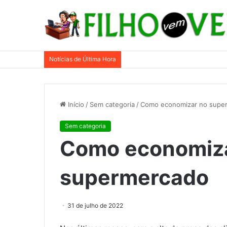
Notícias de Última Hora
Início
/
Sem categoria
/
Como economizar no supe
Sem categoria
Como economiz
supermercado
31 de julho de 2022